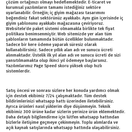
çözüm ortağınızı olmayı hedeflemektedir. E-ticaret ve
kurumsal yazılımların tamamı istediğiniz sektöre
uyarlanabilir. Örneğin; iç giyim mağazası tasarımını
beğendiniz fakat sektörünüz ayakkabı. Aynı gün içerisinde iç
giyim şablonunu ayakkabı mağazasına çeviriyoruz.
Websitele’de paket sistemi olmamakla birlikte tek fiyat
politikası benimsenmiştir. Web sitemizde yer alan tüm
şablonların tamamında bütün özellikler bulunmaktadır.
Sadece bir kere ödeme yaparak süresiz olarak
kullanabilirsiniz. Sadece yıllık alan adı ve sunucu ücreti
alınmaktadır. Üstelik ilk yıl alan adı ve sunucu ücreti de sizi
yansıtılmamakta olup ikinci yıl ödemeye başlarsınız.
Yazılımlarımız Page Speed skoru yüksek olup hızlı
sistemlerdir.
Satış öncesi ve sonrası sizlere her konuda yardımcı olmak
için destek ekibimiz 7/24 çalışmaktadır. Tüm destek
bildirimlerinizi whatsapp hattı üzerinden iletebilirsiniz.
Ayrıca ürünleri nasıl yüklerim diye düşünmeyin. Teknik
ekibimiz 300 ürüne kadar sizlerin yerinize ürün eklemektedir.
Daha detaylı bilgilendirme için lütfen whatsapp hattından
bizlerle iletişime geçmeye çekinmeyin. Toplu alımlarda ve
açık kaynak satışlarında whatsapp hattında ulaşabilirsiniz.