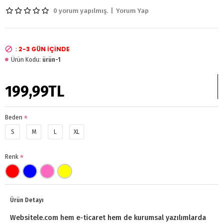
0 yorum yapılmış.
|
Yorum Yap
2-3 GÜN IÇINDE
:
Ürün Kodu:
ürün-1
199,99TL
Beden
S
M
L
XL
Renk
Ürün Detayı
Websitele.com hem e-ticaret hem de kurumsal yazılımlarda