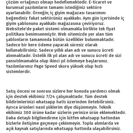
çözüm ortağınızı olmayı hedeflemektedir. E-ticaret ve
kurumsal yazılımların tamamı istediğiniz sektöre
uyarlanabilir. Örneğin; iç giyim mağazası tasarımını
beğendiniz fakat sektörünüz ayakkabı. Aynı gün içerisinde iç
giyim şablonunu ayakkabı mağazasına çeviriyoruz.
Websitele’de paket sistemi olmamakla birlikte tek fiyat
politikası benimsenmiştir. Web sitemizde yer alan tüm
şablonların tamamında bütün özellikler bulunmaktadır.
Sadece bir kere ödeme yaparak süresiz olarak
kullanabilirsiniz. Sadece yıllık alan adı ve sunucu ücreti
alınmaktadır. Üstelik ilk yıl alan adı ve sunucu ücreti de sizi
yansıtılmamakta olup ikinci yıl ödemeye başlarsınız.
Yazılımlarımız Page Speed skoru yüksek olup hızlı
sistemlerdir.
Satış öncesi ve sonrası sizlere her konuda yardımcı olmak
için destek ekibimiz 7/24 çalışmaktadır. Tüm destek
bildirimlerinizi whatsapp hattı üzerinden iletebilirsiniz.
Ayrıca ürünleri nasıl yüklerim diye düşünmeyin. Teknik
ekibimiz 300 ürüne kadar sizlerin yerinize ürün eklemektedir.
Daha detaylı bilgilendirme için lütfen whatsapp hattından
bizlerle iletişime geçmeye çekinmeyin. Toplu alımlarda ve
açık kaynak satışlarında whatsapp hattında ulaşabilirsiniz.