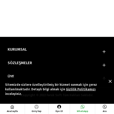
KURUMSAL
SÖZLEŞMELER
ÜYE
Sitemizde sizlere özelleştirilmiş bir hizmet sunmak için çerez
kullanılmaktadır. Detaylı bilgi almak için
Gizlilik Politikamızı
inceleyiniz.
Copyright © 2022 Faruk Soft Tüm Hakları Saklıdır.
AnaSayfa
Giriş Yap
Üye Ol
WhatsApp
Ara