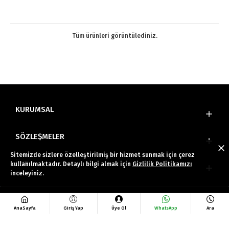
Tüm ürünleri görüntülediniz.
KURUMSAL
SÖZLEŞMELER
Sitemizde sizlere özelleştirilmiş bir hizmet sunmak için çerez
ÜYE
kullanılmaktadır. Detaylı bilgi almak için
Gizlilik Politikamızı
inceleyiniz.
Copyright © 2022 Faruk Soft Tüm Hakları Saklıdır.
AnaSayfa
Giriş Yap
Üye Ol
WhatsApp
Ara