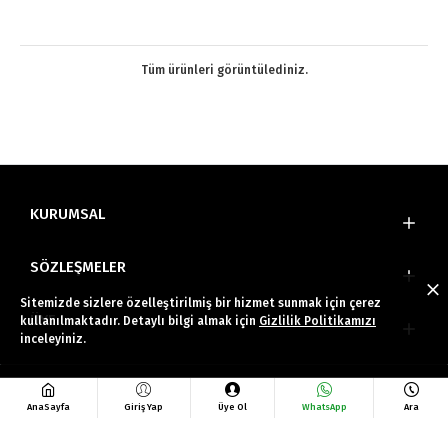
Tüm ürünleri görüntülediniz.
KURUMSAL
SÖZLEŞMELER
Sitemizde sizlere özelleştirilmiş bir hizmet sunmak için çerez
ÜYE
kullanılmaktadır. Detaylı bilgi almak için
Gizlilik Politikamızı
inceleyiniz.
Copyright © 2022 Faruk Soft Tüm Hakları Saklıdır.
AnaSayfa
Giriş Yap
Üye Ol
WhatsApp
Ara