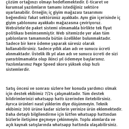
çözüm ortağınızı olmayı hedeflemektedir. E-ticaret ve
kurumsal yazılımların tamamı istediğiniz sektöre
uyarlanabilir. Örneğin; iç giyim mağazası tasarımını
beğendiniz fakat sektörünüz ayakkabı. Aynı gün içerisinde iç
giyim şablonunu ayakkabı mağazasına çeviriyoruz.
Websitele’de paket sistemi olmamakla birlikte tek fiyat
politikası benimsenmiştir. Web sitemizde yer alan tüm
şablonların tamamında bütün özellikler bulunmaktadır.
Sadece bir kere ödeme yaparak süresiz olarak
kullanabilirsiniz. Sadece yıllık alan adı ve sunucu ücreti
alınmaktadır. Üstelik ilk yıl alan adı ve sunucu ücreti de sizi
yansıtılmamakta olup ikinci yıl ödemeye başlarsınız.
Yazılımlarımız Page Speed skoru yüksek olup hızlı
sistemlerdir.
Satış öncesi ve sonrası sizlere her konuda yardımcı olmak
için destek ekibimiz 7/24 çalışmaktadır. Tüm destek
bildirimlerinizi whatsapp hattı üzerinden iletebilirsiniz.
Ayrıca ürünleri nasıl yüklerim diye düşünmeyin. Teknik
ekibimiz 300 ürüne kadar sizlerin yerinize ürün eklemektedir.
Daha detaylı bilgilendirme için lütfen whatsapp hattından
bizlerle iletişime geçmeye çekinmeyin. Toplu alımlarda ve
açık kaynak satışlarında whatsapp hattında ulaşabilirsiniz.