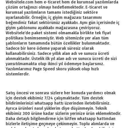
Websitele.com hem e-ticaret hem de kurumsal yazılımlarda
çözüm ortağınızı olmayı hedeflemektedir. E-ticaret ve
kurumsal yazılımların tamamı istediğiniz sektöre
uyarlanabilir. Örneğin; iç giyim mağazası tasarımını
beğendiniz fakat sektörünüz ayakkabı. Aynı gün içerisinde iç
giyim şablonunu ayakkabı mağazasına çeviriyoruz.
Websitele’de paket sistemi olmamakla birlikte tek fiyat
politikası benimsenmiştir. Web sitemizde yer alan tüm
şablonların tamamında bütün özellikler bulunmaktadır.
Sadece bir kere ödeme yaparak süresiz olarak
kullanabilirsiniz. Sadece yıllık alan adı ve sunucu ücreti
alınmaktadır. Üstelik ilk yıl alan adı ve sunucu ücreti de sizi
yansıtılmamakta olup ikinci yıl ödemeye başlarsınız.
Yazılımlarımız Page Speed skoru yüksek olup hızlı
sistemlerdir.
Satış öncesi ve sonrası sizlere her konuda yardımcı olmak
için destek ekibimiz 7/24 çalışmaktadır. Tüm destek
bildirimlerinizi whatsapp hattı üzerinden iletebilirsiniz.
Ayrıca ürünleri nasıl yüklerim diye düşünmeyin. Teknik
ekibimiz 300 ürüne kadar sizlerin yerinize ürün eklemektedir.
Daha detaylı bilgilendirme için lütfen whatsapp hattından
bizlerle iletişime geçmeye çekinmeyin. Toplu alımlarda ve