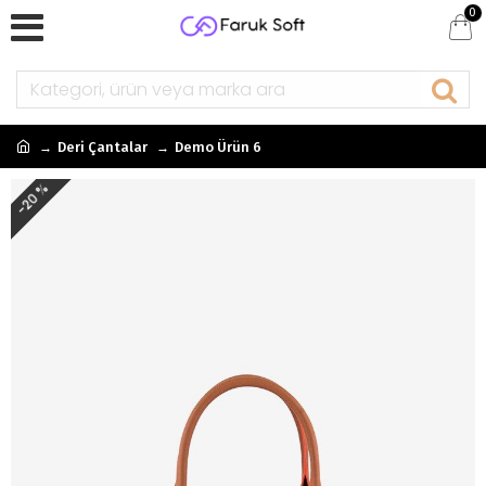
0
Deri Çantalar
Demo Ürün 6
-20 %