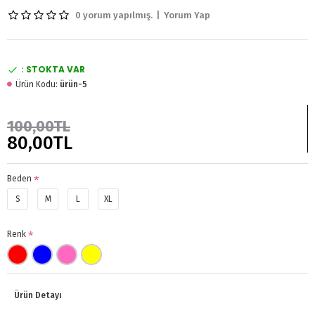
0 yorum yapılmış.
|
Yorum Yap
STOKTA VAR
:
Ürün Kodu:
ürün-5
100,00TL
80,00TL
Beden
S
M
L
XL
Renk
Ürün Detayı