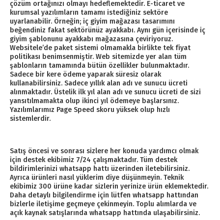
çözüm ortağınızı olmayı hedeflemektedir. E-ticaret ve
kurumsal yazılımların tamamı istediğiniz sektöre
uyarlanabilir. Örneğin; iç giyim mağazası tasarımını
beğendiniz fakat sektörünüz ayakkabı. Aynı gün içerisinde iç
giyim şablonunu ayakkabı mağazasına çeviriyoruz.
Websitele’de paket sistemi olmamakla birlikte tek fiyat
politikası benimsenmiştir. Web sitemizde yer alan tüm
şablonların tamamında bütün özellikler bulunmaktadır.
Sadece bir kere ödeme yaparak süresiz olarak
kullanabilirsiniz. Sadece yıllık alan adı ve sunucu ücreti
alınmaktadır. Üstelik ilk yıl alan adı ve sunucu ücreti de sizi
yansıtılmamakta olup ikinci yıl ödemeye başlarsınız.
Yazılımlarımız Page Speed skoru yüksek olup hızlı
sistemlerdir.
Satış öncesi ve sonrası sizlere her konuda yardımcı olmak
için destek ekibimiz 7/24 çalışmaktadır. Tüm destek
bildirimlerinizi whatsapp hattı üzerinden iletebilirsiniz.
Ayrıca ürünleri nasıl yüklerim diye düşünmeyin. Teknik
ekibimiz 300 ürüne kadar sizlerin yerinize ürün eklemektedir.
Daha detaylı bilgilendirme için lütfen whatsapp hattından
bizlerle iletişime geçmeye çekinmeyin. Toplu alımlarda ve
açık kaynak satışlarında whatsapp hattında ulaşabilirsiniz.