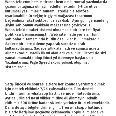
Websitele.com hem e-ticaret hem de kurumsal yazılımlarda
çözüm ortağınızı olmayı hedeflemektedir. E-ticaret ve
kurumsal yazılımların tamamı istediğiniz sektöre
uyarlanabilir. Örneğin; iç giyim mağazası tasarımını
beğendiniz fakat sektörünüz ayakkabı. Aynı gün içerisinde iç
giyim şablonunu ayakkabı mağazasına çeviriyoruz.
Websitele’de paket sistemi olmamakla birlikte tek fiyat
politikası benimsenmiştir. Web sitemizde yer alan tüm
şablonların tamamında bütün özellikler bulunmaktadır.
Sadece bir kere ödeme yaparak süresiz olarak
kullanabilirsiniz. Sadece yıllık alan adı ve sunucu ücreti
alınmaktadır. Üstelik ilk yıl alan adı ve sunucu ücreti de sizi
yansıtılmamakta olup ikinci yıl ödemeye başlarsınız.
Yazılımlarımız Page Speed skoru yüksek olup hızlı
sistemlerdir.
Satış öncesi ve sonrası sizlere her konuda yardımcı olmak
için destek ekibimiz 7/24 çalışmaktadır. Tüm destek
bildirimlerinizi whatsapp hattı üzerinden iletebilirsiniz.
Ayrıca ürünleri nasıl yüklerim diye düşünmeyin. Teknik
ekibimiz 300 ürüne kadar sizlerin yerinize ürün eklemektedir.
Daha detaylı bilgilendirme için lütfen whatsapp hattından
bizlerle iletişime geçmeye çekinmeyin. Toplu alımlarda ve