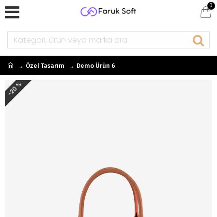
0
Özel Tasarım
Demo Ürün 6
-20 %