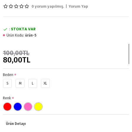
0 yorum yapılmış.
|
Yorum Yap
STOKTA VAR
:
Ürün Kodu:
ürün-5
100,00TL
80,00TL
Beden
S
M
L
XL
Renk
Ürün Detayı